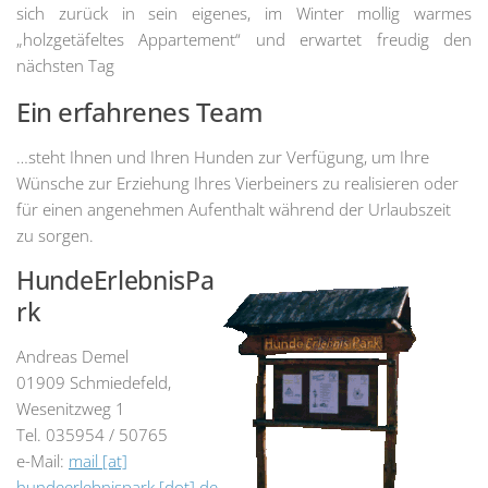
sich zurück in sein eigenes, im Winter mollig warmes
„holzgetäfeltes Appartement“ und erwartet freudig den
nächsten Tag
Ein erfahrenes Team
…steht Ihnen und Ihren Hunden zur Verfügung, um Ihre
Wünsche zur Erziehung Ihres Vierbeiners zu realisieren oder
für einen angenehmen Aufenthalt während der Urlaubszeit
zu sorgen.
HundeErlebnisPa
rk
Andreas Demel
01909 Schmiedefeld,
Wesenitzweg 1
Tel. 035954 / 50765
e-Mail:
mail [at]
hundeerlebnispark [dot] de