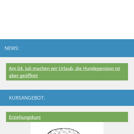
NEWS:
Am 04. Juli machen wir Urlaub, die Hundepension ist
aber geöffnet
KURSANGEBOT:
Erziehungskurs