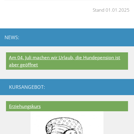
Stand 01.01.2025
NEWS:
Am 04. Juli machen wir Urlaub, die Hundepension ist
aber geöffnet
KURSANGEBOT:
Erziehungskurs