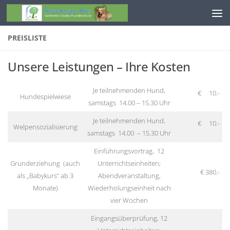
Zum Inhalt springen
PREISLISTE
Unsere Leistungen – Ihre Kosten
Je teilnehmenden Hund,
€ 10.-
Hundespielwiese
samstags 14.00 – 15.30 Uhr
Je teilnehmenden Hund,
€ 10.-
Welpensozialisierung
samstags 14.00 – 15.30 Uhr
Einführungsvortrag, 12
Grunderziehung (auch
Unterrichtseinheiten;
€ 380.-
als „Babykurs“ ab 3
Abendveranstaltung,
Monate)
Wiederholungseinheit nach
vier Wochen
Eingangsüberprüfung, 12