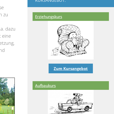
KURSANGEBOT:
se
n zu
Erziehungskurs
.a. dazu
t eine
etzung,
und
Zum Kursangebot
Aufbaukurs