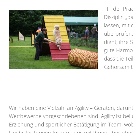
In der Präa
Disziplin „
lassen, mit 
überprüfen.
dient, ihre 
gute Harmon
dass die Te
Gehorsam be
Wir haben eine Vielzahl an Agility – Geräten, darunt
Wettbewerbe vorgeschriebenen sind. Agility ist bei
Erziehung und sportlicher Betätigung im Team, wob
Höchstleistungen fordern, uns mit Ihnen aber übe