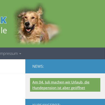
/Impressum
NEWS:
Am 04. Juli machen wir Urlaub, die
Hundepension ist aber geöffnet